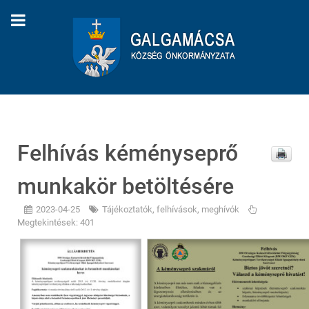
Felhívás kéményseprő
munkakör betöltésére
2023-04-25
Tájékoztatók, felhívások, meghívók
Megtekintések: 401