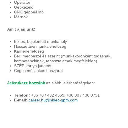
Operátor
Gépkezelő
CNC gépbeállító
Mérnök
Amit ajánlunk:
Biztos, bejelentett munkahely
Hosszútávú munkalehetőség
Karrierlehetőség
Bér: megbeszélés szerint (munkakörönként tudásnak,
kompetenciának, tapasztalatnak megfelelően)
SZÉP-kártya juttatás
Céges műszakos buszjárat
Jelentkezz hozzánk
az alábbi elérhetőségeken:
Telefon:
+36 70 / 432 4659; +36 30 / 436 0731
E-mail:
career.hu@nidec-gpm.com