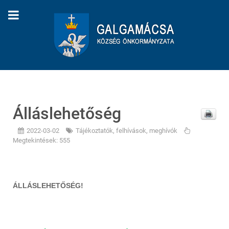
Álláslehetőség
2022-03-02
Tájékoztatók, felhívások, meghívók
Megtekintések: 555
ÁLLÁSLEHETŐSÉG!