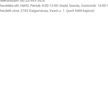
Telefonszám: 06/20/943-3424
Rendelési idő: Hétfő, Péntek: 8:00-12:00 | Kedd, Szerda, Csütörtök: 14:00-
Rendelő címe: 2183 Galgamácsa, Vasút u. 1. (park felőli bejárat)