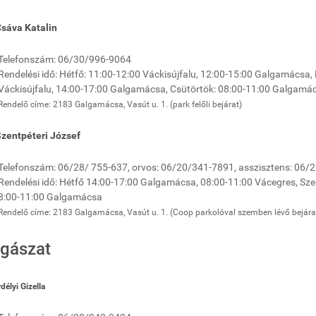
Csáva Katalin
Telefonszám: 06/30/996-9064
Rendelési idő: Hétfő: 11:00-12:00 Váckisújfalu, 12:00-15:00 Galgamácsa
Váckisújfalu, 14:00-17:00 Galgamácsa, Csütörtök: 08:00-11:00 Galgamá
Rendelő címe: 2183 Galgamácsa, Vasút u. 1. (park felőli bejárat)
Szentpéteri József
Telefonszám: 06/28/ 755-637, orvos: 06/20/341-7891, asszisztens: 06
Rendelési idő: Hétfő 14:00-17:00 Galgamácsa, 08:00-11:00 Vácegres, Sz
8:00-11:00 Galgamácsa
Rendelő címe: 2183 Galgamácsa, Vasút u. 1. (Coop parkolóval szemben lévő bejára
gászat
rdélyi Gizella