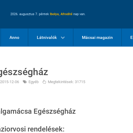
2026. augusztus 7. péntek
Ibolya, Afrodité
nap van.
Anno
Látnivalók
Mácsai magazin
E
gészségház
2015-12-06
Egyéb
Megtekintések: 31715
lgamácsa Egészségház
ziorvosi rendelések: