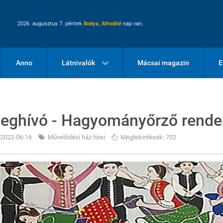
2026. augusztus 7. péntek
Ibolya, Afrodité
nap van.
Anno
Látnivalók
Mácsai magazin
E
eghívó - Hagyományőrző rende
2022-06-16
Művelődési ház hírei
Megtekintések: 702