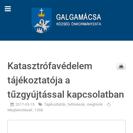
Katasztrófavédelem
tájékoztatója a
tűzgyújtással kapcsolatban
2017-03-15
Tájékoztatók, felhívások, meghívók
Megtekintések: 1358