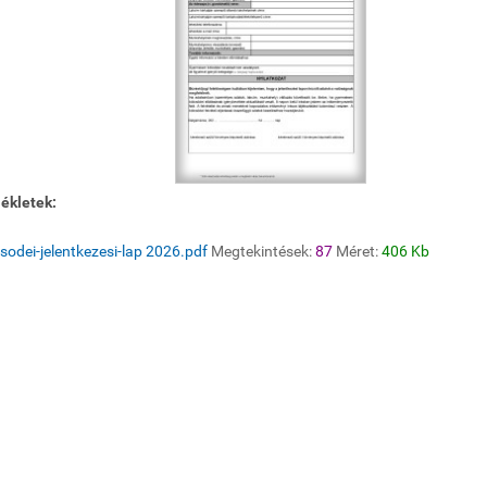
ékletek:
sodei-jelentkezesi-lap 2026.pdf
Megtekintések:
87
Méret:
406 Kb