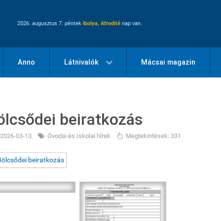
2026. augusztus 7. péntek
Ibolya, Afrodité
nap van.
Anno
Látnivalók
Mácsai magazin
ölcsődei beiratkozás
2026-03-13
Óvodai és Iskolai hírek
Megtekintések: 331