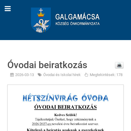
Óvodai beiratkozás
2026-03-13
Óvodai és Iskolai hírek
Megtekintések: 178