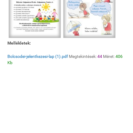
Mellékletek:
Bolcsodei-jelentkezesi-lap (1).pdf
Megtekintések:
44
Méret:
406
Kb