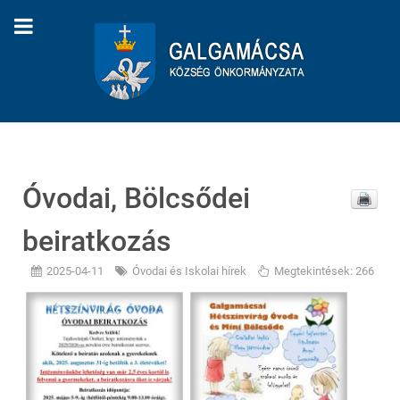
Óvodai, Bölcsődei
beiratkozás
2025-04-11
Óvodai és Iskolai hírek
Megtekintések: 266