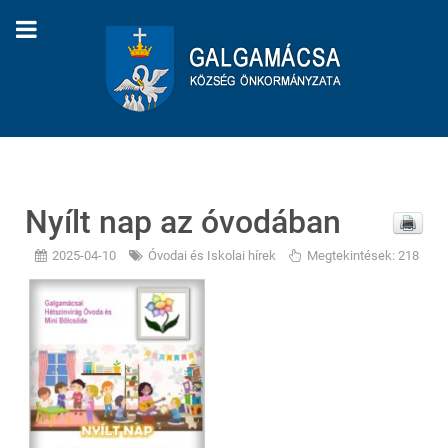
Nyílt nap az óvodában
2025-04-10
Óvodai és Iskolai hírek
Megtekintések: 218