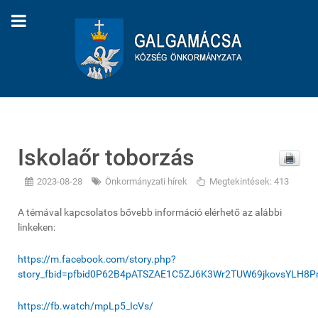
Iskolaőr toborzás
2023-08-28
Önkormányzati hírek
Megtekintések: 413
A témával kapcsolatos bővebb információ elérhető az alábbi
linkeken:
https://m.facebook.com/story.php?
story_fbid=pfbid0P62B4pATSZAE1C5ZJ6K3Wr2TUW69jkovsYLH8
https://fb.watch/mpLp5_IcVs/