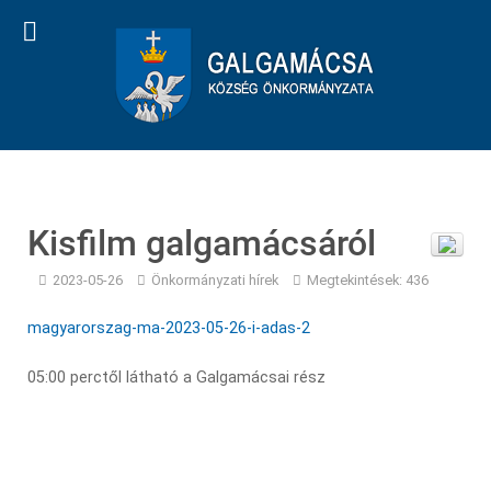
Kisfilm galgamácsáról
2023-05-26
Önkormányzati hírek
Megtekintések: 436
magyarorszag-ma-2023-05-26-i-adas-2
05:00 perctől látható a Galgamácsai rész