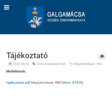
Tájékoztató
2022-08-05
Önkormányzati hírek
Megtekintések: 995
Mellékletek:
tajékoztató.pdf
Megtekintések:
992
Méret:
678 Kb