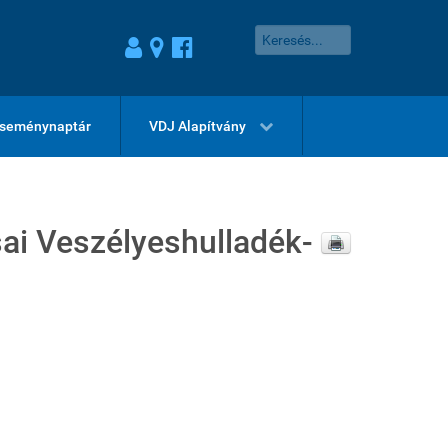
seménynaptár
VDJ Alapítvány
i Veszélyeshulladék-