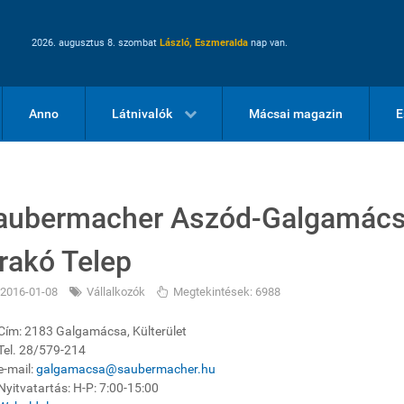
2026. augusztus 8. szombat
László, Eszmeralda
nap van.
Anno
Látnivalók
Mácsai magazin
E
aubermacher Aszód-Galgamácsa
erakó Telep
2016-01-08
Vállalkozók
Megtekintések: 6988
Cím: 2183 Galgamácsa, Külterület
Tel. 28/579-214
e-mail:
galgamacsa@saubermacher.hu
Nyitvatartás: H-P: 7:00-15:00