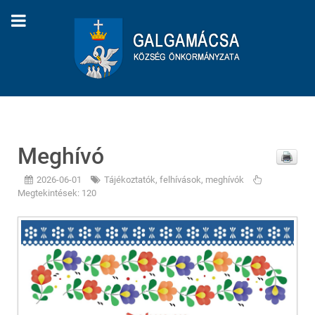
Meghívó
2026-06-01
Tájékoztatók, felhívások, meghívók
Megtekintések: 120