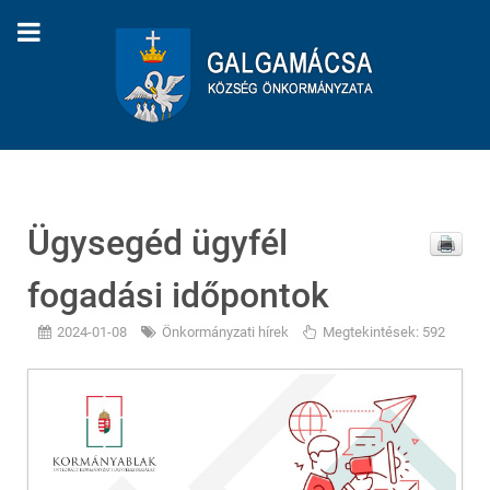
Ügysegéd ügyfél
fogadási időpontok
2024-01-08
Önkormányzati hírek
Megtekintések: 592