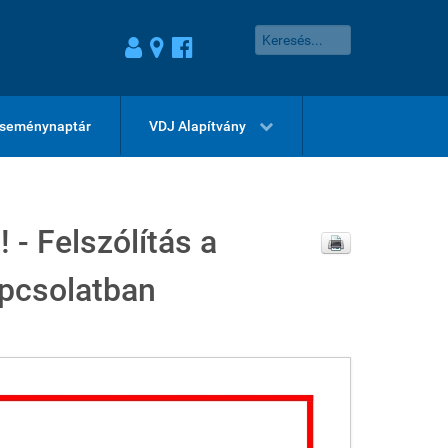
seménynaptár
VDJ Alapítvány
 - Felszólítás a
apcsolatban