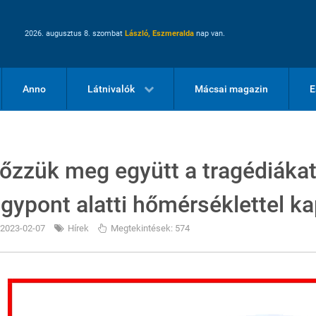
2026. augusztus 8. szombat
László, Eszmeralda
nap van.
Anno
Látnivalók
Mácsai magazin
E
lőzzük meg együtt a tragédiákat!
agypont alatti hőmérséklettel k
2023-02-07
Hírek
Megtekintések: 574