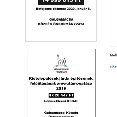
Mell
elő