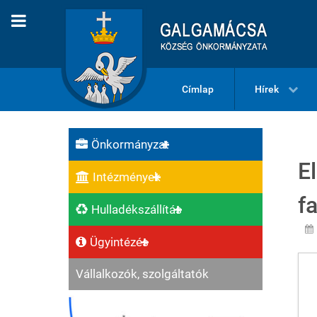
Címlap
Hírek
Önkormányzat
E
Intézmények
f
Hulladékszállítás
Ügyintézés
Vállalkozók, szolgáltatók