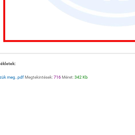
ékletek:
zzük meg..pdf
Megtekintések:
716
Méret:
342 Kb