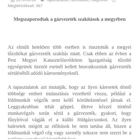
Megtekintések: 967
Megszaporodtak a gázvezeték szakítások a megyében
Az elmúlt hetekben több esetben is riasztották a megyei
tűzoltókat gázvezeték szakítás miatt. Csak ebben az évben a
Pest Megyei Katasztrófavédelem Igazgatóság tűzoltó
egységeinek tizenöt esetnél kellett beavatkozniuk gázvezeték
sérüléséből adódó káreseményeknél.
A tapasztalatok azt mutatják, hogy az ilyen káresetek döntő
többsége emberi mulasztásra vezethető vissza, például a
földmunkát végzők nem kellő körültekintéssel járnak el.
Leggyakrabban tehát géppel, illetve kézzel történő
munkavégzés során sérül a gázvezeték, gyakori, hogy
fűnyíróval vágják el a kiálló földgázcsonkot. Az ilyen
balesetek mögött az előírások be nem tartása áll, hiszen a
földmunkát végző cég vagy személy sokszor nem szerzi be a