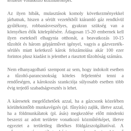
területre vonatkozó közműtérképet.
Az ilyen hibák, mulasztások komoly következményekkel
járhatnak, hiszen a sérült vezetékből kiáramló gáz rendkívül
gyúlékony, robbanásveszélyes, gyakran szükség van a
környéken élők kitelepítésére. Átlagosan 15-20 embernek kell
ilyen eseteknél elhagynia otthonát, a beavatkozás 10-15
tűzoltót és három gépjárművet igényel, vagyis a gázvezeték-
sérülés miatt keletkező károk felszámolása akár 100 ezer
forintos plusz kiadást is jelenthet a riasztott tűzoltóság számára.
Nem elhanyagolható szempont az sem, hogy indokolt esetben
a tűzoltó-parancsnokság köteles feljelentést tenni a
rendőrségen, a károkozás szankciója súlyosabb esetben több
évig terjedő szabadságvesztés is lehet.
A káresetek megelőzhetőek azzal, ha a gázcsonk közelében
körültekintőbb munkavégzés (pl. fűnyírás) zajlik, illetve azzal,
ha a földmunkálatok (pl. ásás) megkezdése előtt mindenki
beszerzi az adott területre vonatkozó közműtérképet, illetve
egyeztet a területileg illetékes földgázszolgáltatóval. A